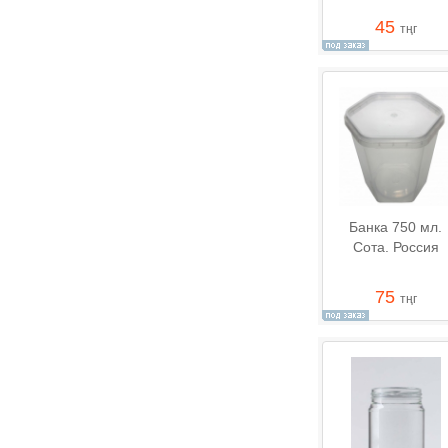
45
тңг
Банка 750 мл.
Сота. Россия
75
тңг