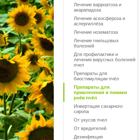
Лечение варроатоза и
акарапидоза
Лечение аскосфероза и
аспергиллёза
Лечение нозематоза
Лечение гнильцовых
болезней
Для профилактики и
лечения вирусных болезней
пчел
Препараты для
биостимуляции пчёл
Препараты для
привлечения и поимки
роёв пчёл
Инвертация сахарного
сиропа
От укусов пчел
От вредителей
Дезинфекция