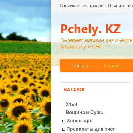
В корзине нет товаров. Начните по
Pchely. KZ
Интернет магазин для пчелов
Казахстану и СНГ.
Главная
Каталог
КАТАЛОГ
Ульи
Вощина и Сушь
Инвентарь
Препараты для пчел