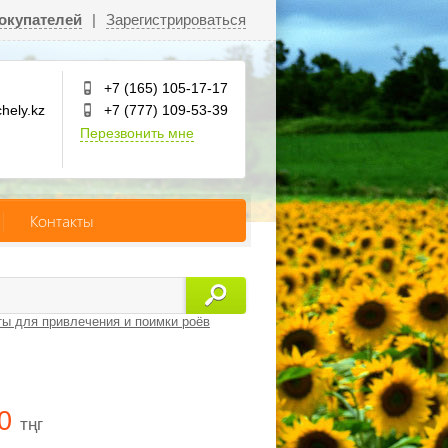
окупателей
|
Зарегистрироваться
+7 (165) 105-17-17
hely.kz
+7 (777) 109-53-39
Перезвонить мне
Контакты
ы для привлечения и поимки роёв
00
тңг