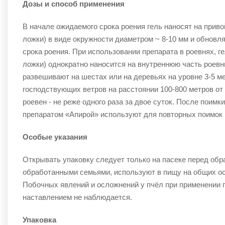
Дозы и способ применения
В начале ожидаемого срока роения гель наносят на привой
ложки) в виде окружности диаметром ~ 8-10 мм и обновля
срока роения. При использовании препарата в роевнях, ге
ложки) однократно наносится на внутреннюю часть роевн
развешивают на шестах или на деревьях на уровне 3-5 м
господствующих ветров на расстоянии 100-800 метров от
роевен - не реже одного раза за двое суток. После поимки
препаратом «Апирой» используют для повторных поимок (
Особые указания
Открывать упаковку следует только на пасеке перед обр
обработанными семьями, используют в пищу на общих о
Побочных явлений и осложнений у пчёл при применении п
наставлением не наблюдается.
Упаковка