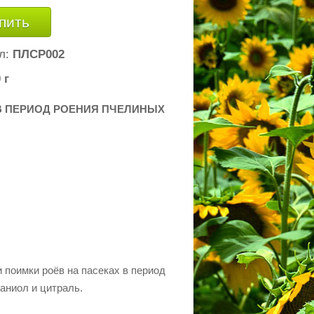
пить
л:
ПЛСР002
 г
В ПЕРИОД РОЕНИЯ ПЧЕЛИНЫХ
 поимки роёв на пасеках в период
аниол и цитраль.