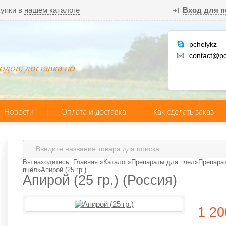
купки в
нашем каталоге
Вход для п
pchelykz
contact@pc
одов, доставка по
Новости
Оплата и доставка
Как сделать заказ
Вы находитесь:
Главная
»
Каталог
»
Препараты для пчел
»
Препарат
пчёл
»
Апирой (25 гр.)
Апирой (25 гр.) (Россия)
1 2