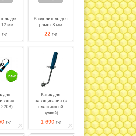
тель для
Разделитель для
 12 мм
рамок 8 мм
2
22
тңг
тңг
к для
Каток для
ивания
наващивания (с
, 220В)
пластиковой
ручкой)
50
1 690
тңг
тңг