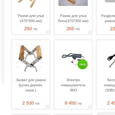
Рамки для улья
Рамки для улья
Раздели
(470*300 мм)
Липа(470*300 мм)
рамок
250
265
2
тңг
тңг
Захват для рамок
Электро
Като
(ручка дерево,
наващиватель
наващ
нерж.)
ЭКО
(30Вт
2 530
9 450
2 4
тңг
тңг