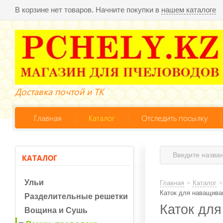
В корзине нет товаров. Начните покупки в
нашем каталоге
Доставка почтой и ТК
Главная
Каталог
Отследить посылку
КАТАЛОГ
Ульи
»
»
Главная
Каталог
Каток для наващиван
Разделительные решетки
Каток для
Вощина и Сушь