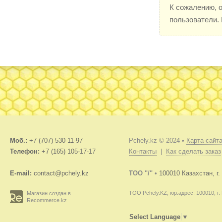
К сожалению, 
пользователи.
Моб.:
+7 (707) 530-11-97
Pchely.kz © 2024 •
Карта сайт
Телефон:
+7 (165) 105-17-17
Контакты
|
Как сделать заказ
E-mail:
contact@pchely.kz
TOO "/"
•
100010 Казахстан, г
ТОО Pchely.KZ, юр.адрес: 100010, г.
Магазин создан в
Recommerce.kz
Select Language
▼