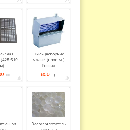
лисная
Пыльцесборник
 (425*510
малый (пластм.)
м)
Россия
00
850
тңг
тңг
ительная
Влагопоглотитель
ётка
для улья