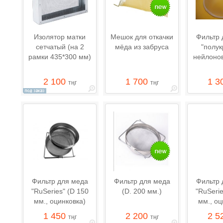
Изолятор матки
Мешок для откачки
Фильтр 
сетчатый (на 2
мёда из забруса
"полук
рамки 435*300 мм)
нейлоно
2 100
1 700
1 3
тңг
тңг
Фильтр для меда
Фильтр для меда
Фильтр 
"RuSeries" (D 150
(D. 200 мм.)
"RuSerie
мм., оцинковка)
мм., оц
1 450
2 200
2 5
тңг
тңг