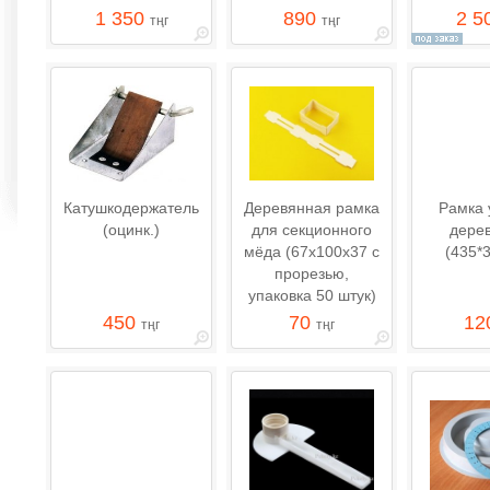
1 350
890
2 5
тңг
тңг
Катушкодержатель
Деревянная рамка
Рамка 
(оцинк.)
для секционного
дере
мёда (67х100х37 с
(435*
прорезью,
упаковка 50 штук)
450
70
12
тңг
тңг