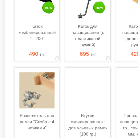
Каток
Каток для
Като
комбинированный
наващивания (с
наващи
"L-200"
пластиковой
дере
ручкой)
руч
490
695
42
тңг
тңг
Разделитель для
Втулки
Провол
рамки "Скоба с 4
оксидированные
наващив
ножками"
для ульевых рамок
гр., се
(100 гр.)
мм, 