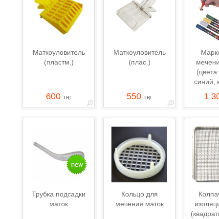
Маткоуловитель
Маткоуловитель
Марк
(пластм.)
(плас.)
мечени
(цвета
синий, 
600
550
1 3
тңг
тңг
Трубка подсадки
Кольцо для
Колпа
маток
мечения маток
изоляц
(квадрат