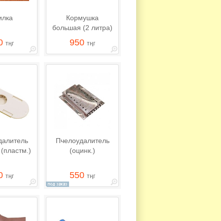
илка
Кормушка
большая (2 литра)
0
950
тңг
тңг
далитель
Пчелоудалитель
(пластм.)
(оцинк.)
0
550
тңг
тңг