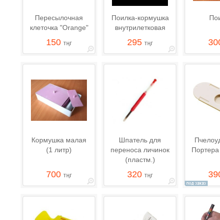
Пересылочная
Поилка-кормушка
По
клеточка "Orange"
внутрилетковая
150
295
30
тңг
тңг
Кормушка малая
Шпатель для
Пчелоу
(1 литр)
переноса личинок
Портера 
(пластм.)
700
320
39
тңг
тңг