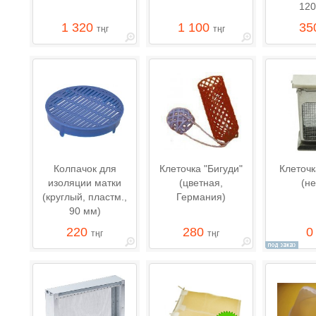
120
1 320
1 100
35
тңг
тңг
Колпачок для
Клеточка "Бигуди"
Клеточк
изоляции матки
(цветная,
(не
(круглый, пластм.,
Германия)
90 мм)
220
280
тңг
тңг