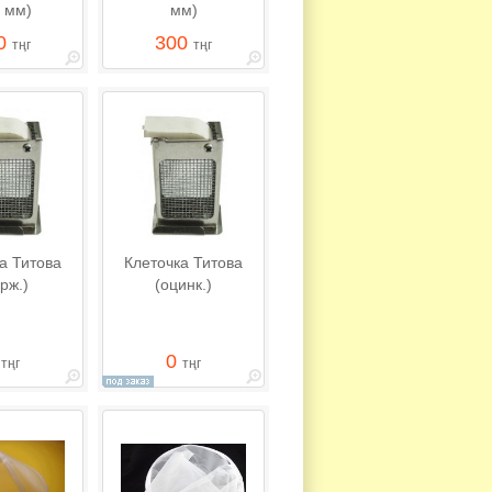
 мм)
мм)
0
300
тңг
тңг
а Титова
Клеточка Титова
рж.)
(оцинк.)
0
0
тңг
тңг