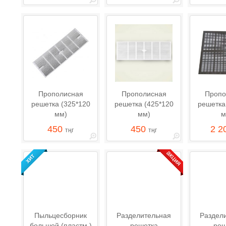
Прополисная
Прополисная
Пропо
решетка (325*120
решетка (425*120
решетка
мм)
мм)
м
450
450
2 2
тңг
тңг
Пыльцесборник
Разделительная
Раздел
большой (пластм.)
решетка
реш