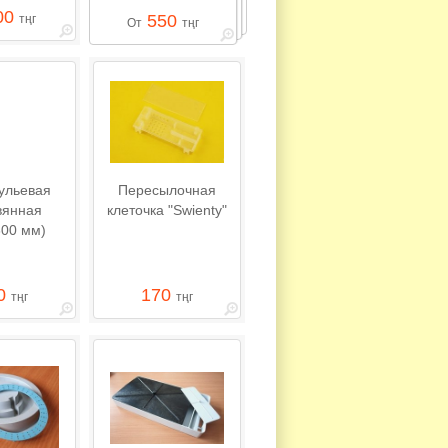
00
550
тңг
От
тңг
ульевая
Пересылочная
вянная
клеточка "Swienty"
300 мм)
0
170
тңг
тңг