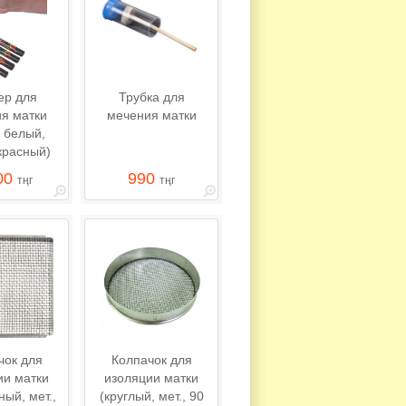
ер для
Трубка для
я матки
мечения матки
: белый,
красный)
00
990
тңг
тңг
чок для
Колпачок для
ии матки
изоляции матки
ный, мет.,
(круглый, мет., 90