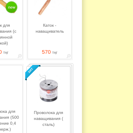
к для
Каток -
вания (с
наващиватель
вянной
кой)
0
570
тңг
тңг
ока для
Проволока для
ания (500
наващивания (
чение 0,4
сталь)
нерж.)