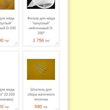
для мёда
Фильтр для мёда
руглый"
"конусный"
вый D-330
нейлоновый D-
330"
00
1 756
тңг
тңг
для меда
Шпатель для
s" (D 250
сбора маточного
инковка)
молочка
20
590
тңг
тңг