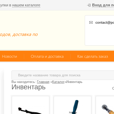
купки в
нашем каталоге
Вход для п
contact@pc
одов, доставка по
Новости
Оплата и доставка
Как сделать заказ
Вы находитесь:
Главная
»
Каталог
»
Инвентарь
Инвентарь