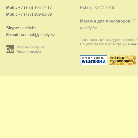
Моб.:
+7 (165) 105-17-17
Pchely. KZ © 2016
Моб.:
+7 (777) 109-53-39
Магазин для пчеловодов "/"
Skype:
pchelykz
pchely.kz
E-mail:
contact@pchely.kz
ТОО Пчелы.KZ, юр.адрес: 100000, г.
Свидетельство о регистрации №АА 45
Магазин создан в
Recommerce.kz