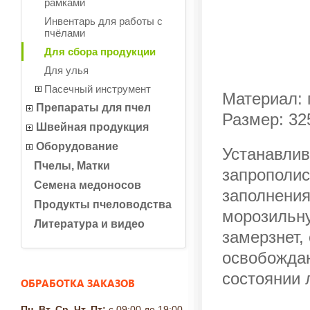
рамками
Инвентарь для работы с
пчёлами
Для сбора продукции
Для улья
Пасечный инструмент
Материал:
Препараты для пчел
Размер: 32
Швейная продукция
Оборудование
Устанавлив
Пчелы, Матки
запрополис
Семена медоносов
заполнения
Продукты пчеловодства
морозильну
Литература и видео
замерзнет,
освобождаю
состоянии 
ОБРАБОТКА ЗАКАЗОВ
Пн, Вт, Ср, Чт, Пт:
с 09:00 до 19:00