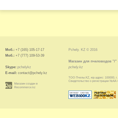
Моб.:
+7 (165) 105-17-17
Pchely. KZ © 2016
Моб.:
+7 (777) 109-53-39
Магазин для пчеловодов "/"
Skype:
pchelykz
pchely.kz
E-mail:
contact@pchely.kz
ТОО Пчелы.KZ, юр.адрес: 100000, г.
Свидетельство о регистрации №АА 45
Магазин создан в
Recommerce.kz