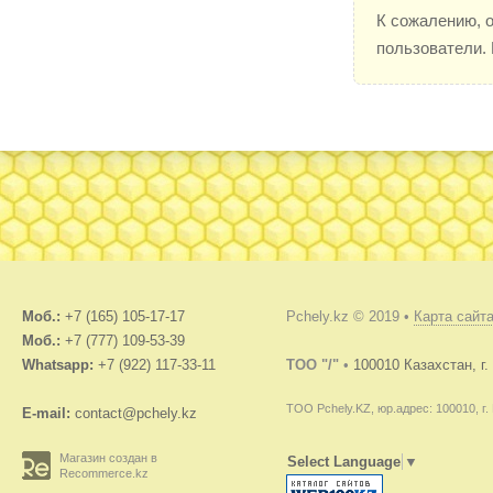
К сожалению, 
пользователи.
Моб.:
+7 (165) 105-17-17
Pchely.kz © 2019 •
Карта сайт
Моб.:
+7 (777) 109-53-39
Whatsapp:
+7 (922) 117-33-11
TOO "/"
•
100010 Казахстан, г
ТОО Pchely.KZ, юр.адрес: 100010, г.
E-mail:
contact@pchely.kz
Магазин создан в
Select Language
▼
Recommerce.kz