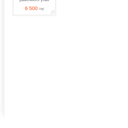
6 500
тңг