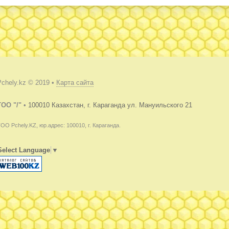
Pchely.kz © 2019 •
Карта сайта
TOO "/"
•
100010 Казахстан, г. Караганда ул. Мануильского 21
ОО Pchely.KZ, юр.адрес: 100010, г. Караганда.
Select Language
▼