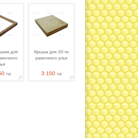
шник для
Крыша для 10-ти
амочного
рамочного улья
лья
50
3 150
тңг
тңг