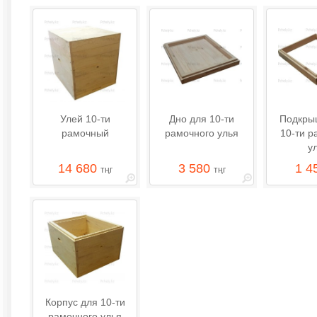
Улей 10-ти
Дно для 10-ти
Подкры
рамочный
рамочного улья
10-ти р
у
14 680
3 580
1 4
тңг
тңг
Корпус для 10-ти
рамочного улья