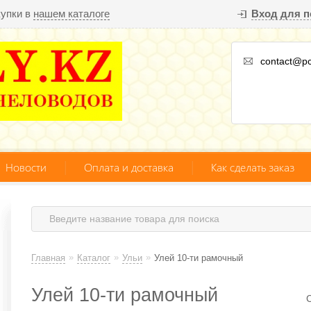
купки в
нашем каталоге
Вход для п
contact@pc
Новости
Оплата и доставка
Как сделать заказ
»
»
»
Главная
Каталог
Ульи
Улей 10-ти рамочный
Улей 10-ти рамочный