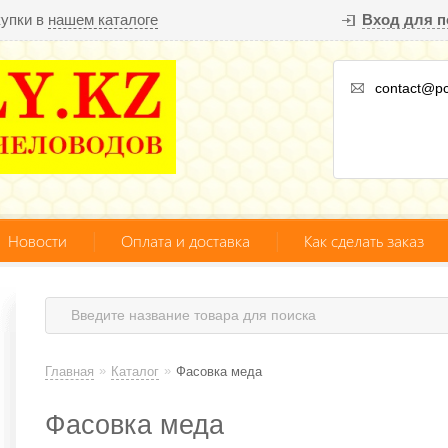
купки в
нашем каталоге
Вход для п
contact@pc
Новости
Оплата и доставка
Как сделать заказ
»
»
Главная
Каталог
Фасовка меда
Фасовка меда