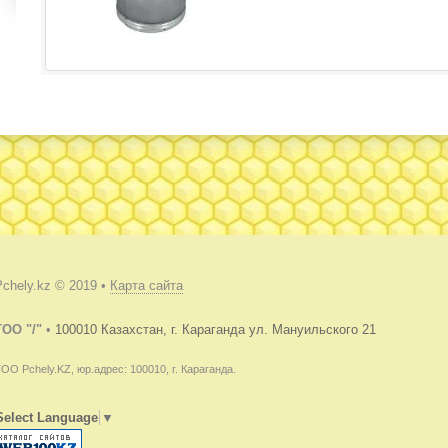
Pchely.kz © 2019 •
Карта сайта
TOO "/"
•
100010 Казахстан, г. Караганда ул. Мануильского 21
ОО Pchely.KZ, юр.адрес: 100010, г. Караганда.
Select Language
▼