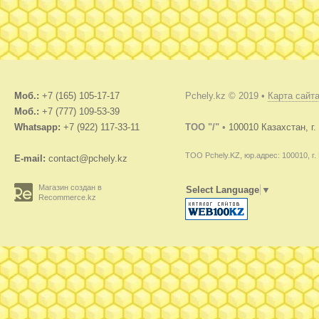
Моб.:
+7 (165) 105-17-17
Pchely.kz © 2019 •
Карта сайт
Моб.:
+7 (777) 109-53-39
Whatsapp:
+7 (922) 117-33-11
TOO "/"
•
100010 Казахстан, г
ТОО Pchely.KZ, юр.адрес: 100010, г.
E-mail:
contact@pchely.kz
Магазин создан в
Select Language
▼
Recommerce.kz