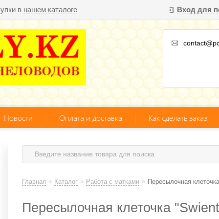
купки в
нашем каталоге
Вход для п
contact@pc
Новости
Оплата и доставка
Как сделать заказ
»
»
»
Главная
Каталог
Работа с матками
Пересылочная клеточка
Пересылочная клеточка "Swient