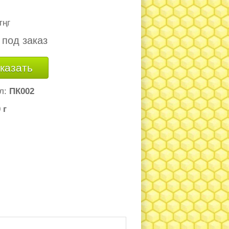
тңг
 под заказ
казать
л:
ПК002
 г