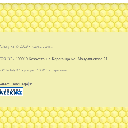
Pchely.kz © 2019 •
Карта сайта
TOO "/"
•
100010 Казахстан, г. Караганда ул. Мануильского 21
ОО Pchely.KZ, юр.адрес: 100010, г. Караганда.
Select Language
▼