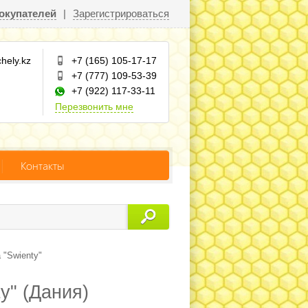
окупателей
|
Зарегистрироваться
hely.kz
+7 (165) 105-17-17
+7 (777) 109-53-39
+7 (922) 117-33-11
Перезвонить мне
Контакты
 "Swienty"
y" (Дания)