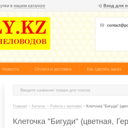
купки в
нашем каталоге
Вход для п
contact@pc
Новости
Оплата и доставка
Как сделать заказ
»
»
»
Главная
Каталог
Работа с матками
Клеточка "Бигуди" (цве
Клеточка "Бигуди" (цветная, Ге