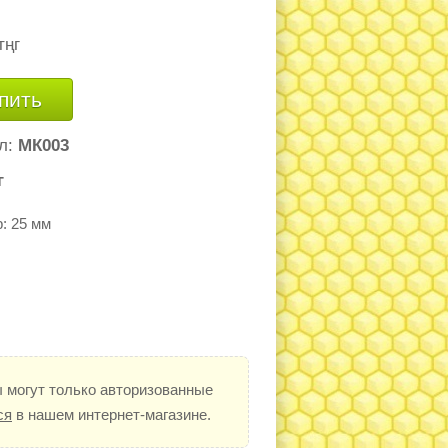
тңг
пить
л:
МК003
г
: 25 мм
 могут только авторизованные
ся
в нашем интернет-магазине.