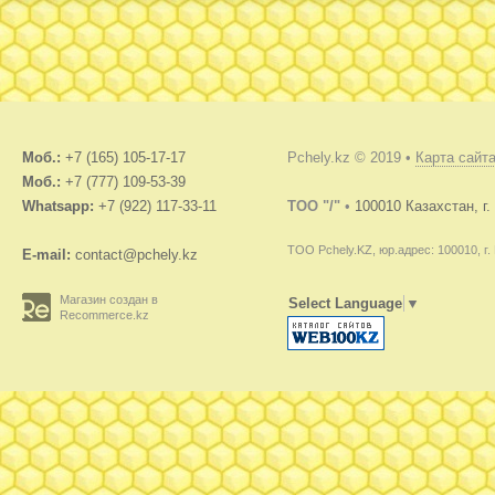
Моб.:
+7 (165) 105-17-17
Pchely.kz © 2019 •
Карта сайт
Моб.:
+7 (777) 109-53-39
Whatsapp:
+7 (922) 117-33-11
TOO "/"
•
100010 Казахстан, г
ТОО Pchely.KZ, юр.адрес: 100010, г.
E-mail:
contact@pchely.kz
Магазин создан в
Select Language
▼
Recommerce.kz