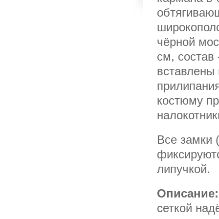
обтягивающ
широкополо
чёрной моск
см, состав
вставлены 
прилипания
костюму пр
налокотник
Все замки 
фиксируютс
липучкой.
Описание:
сеткой над