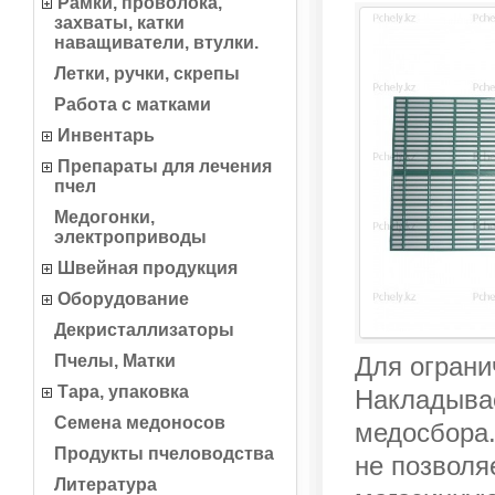
Рамки, проволока,
захваты, катки
наващиватели, втулки.
Летки, ручки, скрепы
Работа с матками
Инвентарь
Препараты для лечения
пчел
Медогонки,
электроприводы
Швейная продукция
Оборудование
Декристаллизаторы
Пчелы, Матки
Для ограни
Тара, упаковка
Накладывае
Семена медоносов
медосбора.
Продукты пчеловодства
не позволя
Литература