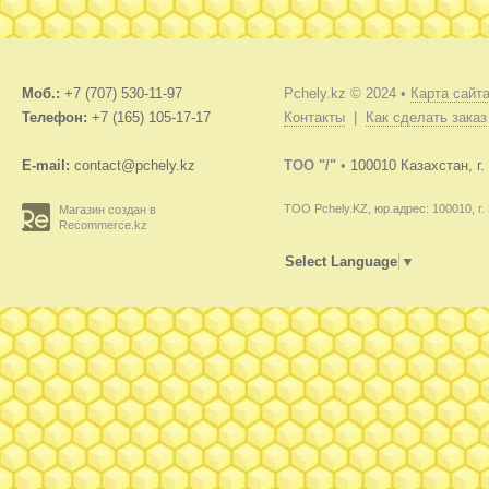
Моб.:
+7 (707) 530-11-97
Pchely.kz © 2024 •
Карта сайт
Телефон:
+7 (165) 105-17-17
Контакты
|
Как сделать заказ
E-mail:
contact@pchely.kz
TOO "/"
•
100010 Казахстан, г
ТОО Pchely.KZ, юр.адрес: 100010, г.
Магазин создан в
Recommerce.kz
Select Language
▼