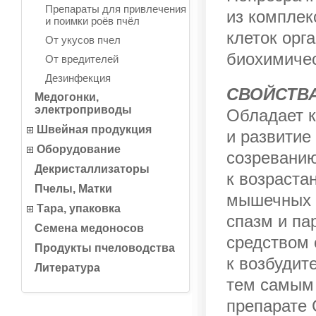
Препараты для привлечения
из комплек
и поимки роёв пчёл
клеток орг
От укусов пчел
биохимичес
От вредителей
Дезинфекция
СВОЙСТВА
Медогонки,
электроприводы
Обладает к
Швейная продукция
и развитие
Оборудование
созреванию
Декристаллизаторы
к возраста
Пчелы, Матки
мышечных р
Тара, упаковка
спазм и па
Семена медоносов
средством 
Продукты пчеловодства
к возбудит
Литература
тем самым
препарате 