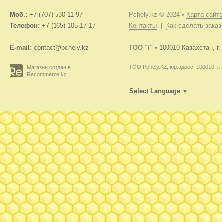
Моб.:
+7 (707) 530-11-97
Pchely.kz © 2024 •
Карта сайт
Телефон:
+7 (165) 105-17-17
Контакты
|
Как сделать заказ
E-mail:
contact@pchely.kz
TOO "/"
•
100010 Казахстан, г
ТОО Pchely.KZ, юр.адрес: 100010, г.
Магазин создан в
Recommerce.kz
Select Language
▼