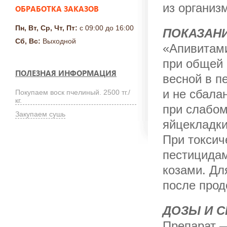
из организ
ОБРАБОТКА ЗАКАЗОВ
Пн, Вт, Ср, Чт, Пт:
с 09:00 до 16:00
ПОКАЗАН
Сб, Вс:
Выходной
«Апивитами
при об­щей
ПОЛЕЗНАЯ ИНФОРМАЦИЯ
весной в п
и не сбала
Покупаем воск пчелиный. 2500 тг./
кг.
при слабом
Закупаем сушь
яйцекладки
При токсич
пестицидам
козами. Дл
после прод
ДОЗЫ И 
Препарат —