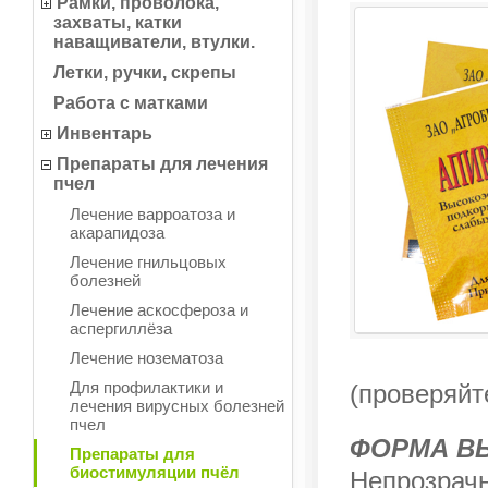
Рамки, проволока,
захваты, катки
наващиватели, втулки.
Летки, ручки, скрепы
Работа с матками
Инвентарь
Препараты для лечения
пчел
Лечение варроатоза и
акарапидоза
Лечение гнильцовых
болезней
Лечение аскосфероза и
аспергиллёза
Лечение нозематоза
Для профилактики и
(проверяйт
лечения вирусных болезней
пчел
ФОРМА В
Препараты для
биостимуляции пчёл
Непрозрачн