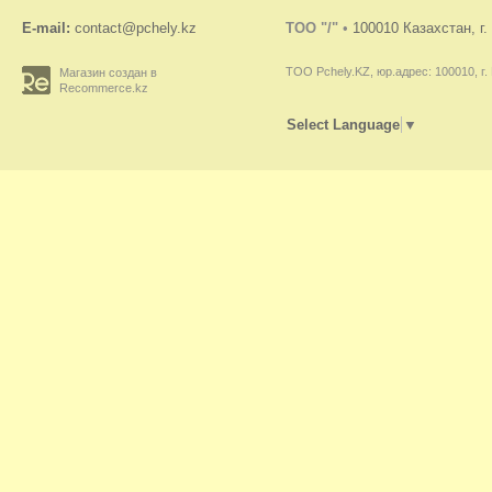
E-mail:
contact@pchely.kz
TOO "/"
•
100010 Казахстан, г
ТОО Pchely.KZ, юр.адрес: 100010, г.
Магазин создан в
Recommerce.kz
Select Language
▼