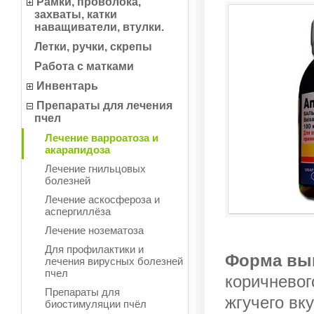
Рамки, проволока,
захваты, катки
наващиватели, втулки.
Летки, ручки, скрепы
Работа с матками
Инвентарь
Препараты для лечения
пчел
Лечение варроатоза и
акарапидоза
Лечение гнильцовых
болезней
Лечение аскосфероза и
аспергиллёза
Лечение нозематоза
Для профилактики и
Форма вы
лечения вирусных болезней
пчел
коричневог
Препараты для
жгучего вку
биостимуляции пчёл