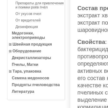
Препараты для привлечения
Состав пр
и поимки роёв пчёл
От укусов пчел
экстракт х
От вредителей
экстракт п
Дезинфекция
шаровидног
Медогонки,
электроприводы
Свойства
Швейная продукция
бактерици
Оборудование
противопро
Декристаллизаторы
определяю
Пчелы, Матки
активных в
Тара, упаковка
его состав
Семена медоносов
качестве к
Продукты пчеловодства
пчелиных с
Литература
выделение 
кормилицам