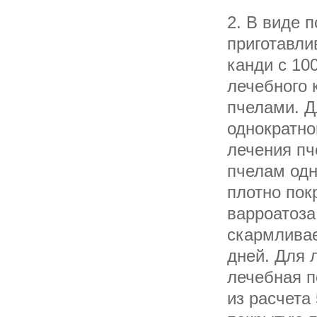
2. В виде 
приготавли
канди с 10
лечебного 
пчелами. Д
однократно
лечения пч
пчелам одн
плотно пок
варроатоза
скармливае
дней. Для 
лечебная п
из расчета 