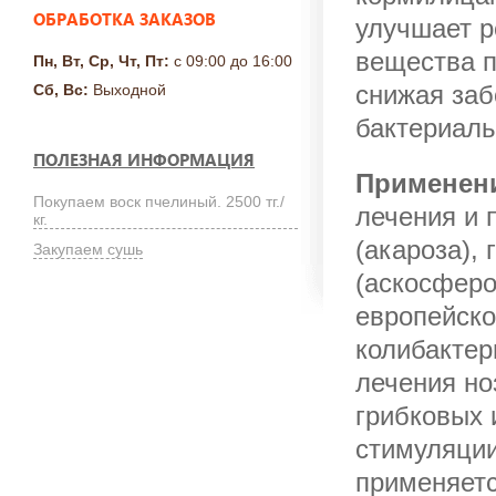
ОБРАБОТКА ЗАКАЗОВ
улучшает р
вещества п
Пн, Вт, Ср, Чт, Пт:
с 09:00 до 16:00
снижая заб
Сб, Вс:
Выходной
бактериал
ПОЛЕЗНАЯ ИНФОРМАЦИЯ
Применени
Покупаем воск пчелиный. 2500 тг./
лечения и 
кг.
(акароза),
Закупаем сушь
(аскосферо
европейско
колибактер
лечения но
грибковых 
стимуляции
применяетс