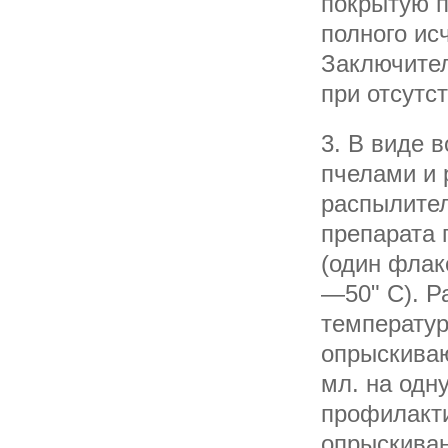
покрытую п
полного ис
Заключител
при отсутс
3. В виде 
пчелами и 
распылител
препарата 
(один флак
—50" С). Р
температур
опрыскиваю
мл. на одн
профилакти
опрыскиван