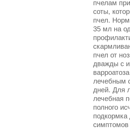
пчелам при
соты, кото
пчел. Норм
35 мл на о
профилакти
скармливан
пчел от но
дважды с и
варроатоза
лечебным 
дней. Для 
лечебная п
полного ис
подкормка 
симптомов 