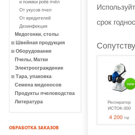
и поимки роёв пчёл
Используйт
От укусов пчел
От вредителей
срок годнос
Дезинфекция
Медогонки, столы
Швейная продукция
Сопутств
Оборудование
Пчелы, Матки
Электроограждение
Тара, упаковка
Семена медоносов
Продукты пчеловодства
Литература
Респиратор
ИСТОК-300
4 200
тңг
ОБРАБОТКА ЗАКАЗОВ