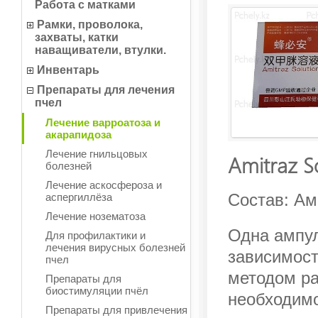
Работа с матками
Рамки, проволока,
захваты, катки
наващиватели, втулки.
Инвентарь
Препараты для лечения
пчел
Лечение варроатоза и
акарапидоза
Лечение гнильцовых
Amitraz S
болезней
Лечение аскосфероза и
Состав: Ам
аспергиллёза
Лечение нозематоза
Одна ампул
Для профилактики и
лечения вирусных болезней
зависимост
пчел
методом ра
Препараты для
биостимуляции пчёл
необходимо
Препараты для привлечения