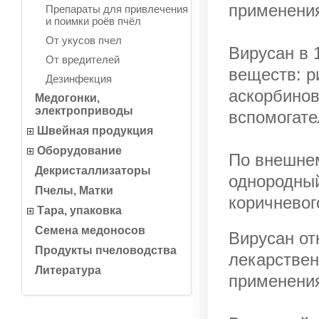
применени
Препараты для привлечения
и поимки роёв пчёл
От укусов пчел
Вирусан в 
От вредителей
веществ: р
Дезинфекция
аскорбинов
Медогонки,
электроприводы
вспомогате
Швейная продукция
Оборудование
По внешнем
Декристаллизаторы
однородный
Пчелы, Матки
коричневог
Тара, упаковка
Семена медоносов
Вирусан от
Продукты пчеловодства
лекарствен
Литература
применени