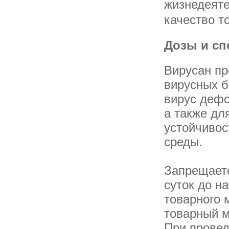
жизнедеяте
качество т
Дозы и сп
Вирусан пр
вирусных б
вирус дефо
а также дл
устойчивос
среды.
Запрещаетс
суток до н
товарного 
товарный м
При провед