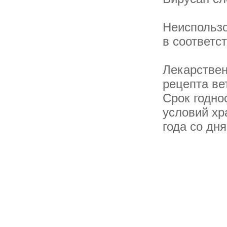
Неиспользо
в соответс
Лекарствен
рецепта ве
Срок годно
условий хр
года со дн