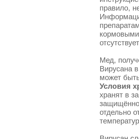
правило, н
Информаци
препаратам
кормовыми
отсутствует
Мед, получ
Вирусана в
может быть
Условия х
хранят в з
защищённом
отдельно о
температуре
Вирусан сл