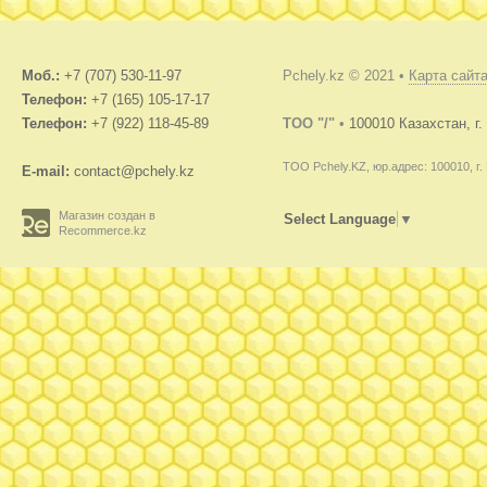
Моб.:
+7 (707) 530-11-97
Pchely.kz © 2021 •
Карта сайт
Телефон:
+7 (165) 105-17-17
Телефон:
+7 (922) 118-45-89
TOO "/"
•
100010 Казахстан, г
ТОО Pchely.KZ, юр.адрес: 100010, г.
E-mail:
contact@pchely.kz
Магазин создан в
Select Language
▼
Recommerce.kz