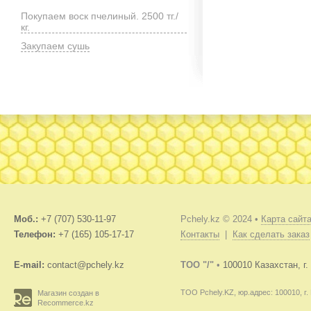
Покупаем воск пчелиный. 2500 тг./
кг.
Закупаем сушь
Моб.:
+7 (707) 530-11-97
Pchely.kz © 2024 •
Карта сайт
Телефон:
+7 (165) 105-17-17
Контакты
|
Как сделать заказ
E-mail:
contact@pchely.kz
TOO "/"
•
100010 Казахстан, г
ТОО Pchely.KZ, юр.адрес: 100010, г.
Магазин создан в
Recommerce.kz