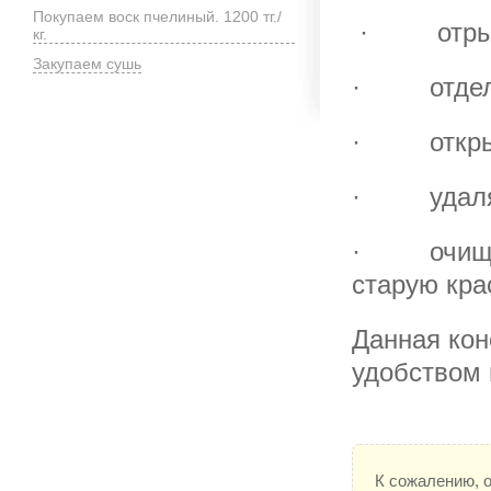
Покупаем воск пчелиный. 1200 тг./
· отрыват
кг.
Закупаем сушь
· отделят
· открыва
· удалять
· очищать
старую кра
Данная кон
удобством 
К сожалению, 