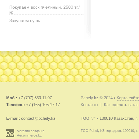
Покупаем воск пчелиный. 2500 тг./
кг.
Закупаем сушь
Моб.:
+7 (707) 530-11-97
Pchely.kz © 2024 •
Карта сайт
Телефон:
+7 (165) 105-17-17
Контакты
|
Как сделать заказ
E-mail:
contact@pchely.kz
TOO "/"
•
100010 Казахстан, г
ТОО Pchely.KZ, юр.адрес: 100010, г.
Магазин создан в
Recommerce.kz