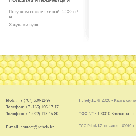
ПОЛЕЗНАЯ ИНФОРМАЦИЯ
Покупаем воск пчелиный. 1200 тг./
кг.
Закупаем сушь
Моб.:
+7 (707) 530-11-97
Pchely.kz © 2020 •
Карта сайт
Телефон:
+7 (165) 105-17-17
Телефон:
+7 (922) 118-45-89
TOO "/"
•
100010 Казахстан, г
ТОО Pchely.KZ, юр.адрес: 100010, г.
E-mail:
contact@pchely.kz