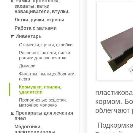
Рамки, проволока,
захваты, катки
наващиватели, втулки.
Летки, ручки, скрепы
Работа с матками
Инвентарь
Стамески, щетки, скребки
Распечатыватели, вилки,
ролики для распечатки
Дымари
Фильтры, пыльцесборники,
перга
Кормушки, поилки,
пластикова
удалители
Прополисные решетки,
кормом. Бо
маточное молочко
облегчают 
Препараты для лечения
пчел
Подкормка 
Медогонки,
электроприводы