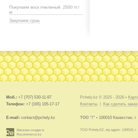
Покупаем воск пчелиный. 2500 тг./
кг.
Закупаем сушь
Моб.:
+7 (707) 530-11-97
Pchely.kz © 2025 - 2026 •
Карт
Телефон:
+7 (165) 105-17-17
Контакты
|
Как сделать заказ
E-mail:
contact@pchely.kz
TOO "/"
•
100010 Казахстан, г
ТОО Pchely.KZ, юр.адрес: 100010, г.
Магазин создан в
Recommerce.kz