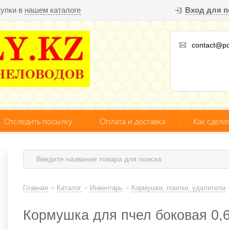
купки в
нашем каталоге
Вход для п
contact@pc
Отследить посылку
Оплата и доставка
Как сдела
»
»
»
Главная
Каталог
Инвентарь
Кормушки, поилки, удалители
Кормушка для пчел боковая 0,