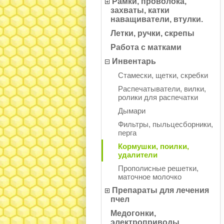
Рамки, проволока,
захваты, катки
наващиватели, втулки.
Летки, ручки, скрепы
Работа с матками
Инвентарь
Стамески, щетки, скребки
Распечатыватели, вилки,
ролики для распечатки
Дымари
Фильтры, пыльцесборники,
перга
Кормушки, поилки,
удалители
Прополисные решетки,
маточное молочко
Препараты для лечения
пчел
Медогонки,
электроприводы