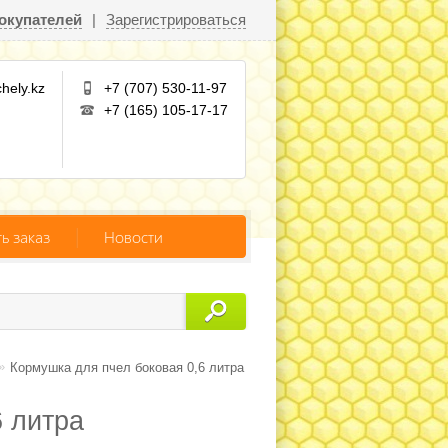
окупателей
|
Зарегистрироваться
hely.kz
+7 (707) 530-11-97
+7 (165) 105-17-17
ть заказ
Новости
»
Кормушка для пчел боковая 0,6 литра
6 литра