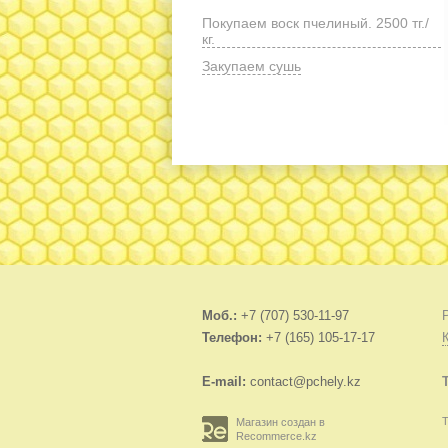
Покупаем воск пчелиный. 2500 тг./
кг.
Закупаем сушь
Моб.:
+7 (707) 530-11-97
Телефон:
+7 (165) 105-17-17
E-mail:
contact@pchely.kz
Т
Магазин создан в
Recommerce.kz