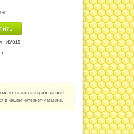
тңг
пить
л:
ИУ015
 г
 могут только авторизованные
ся
в нашем интернет-магазине.