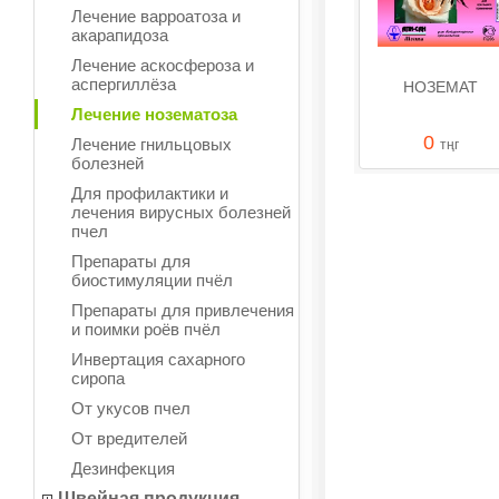
Лечение варроатоза и
акарапидоза
Лечение аскосфероза и
аспергиллёза
НОЗЕМАТ
Лечение нозематоза
0
Лечение гнильцовых
тңг
болезней
Для профилактики и
лечения вирусных болезней
пчел
Препараты для
биостимуляции пчёл
Препараты для привлечения
и поимки роёв пчёл
Инвертация сахарного
сиропа
От укусов пчел
От вредителей
Дезинфекция
Швейная продукция