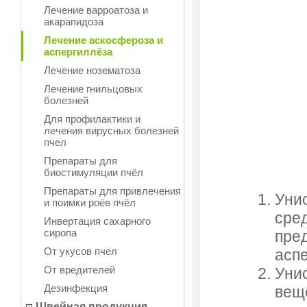
Лечение варроатоза и
акарапидоза
Лечение аскосфероза и
аспергиллёза
Лечение нозематоза
Лечение гнильцовых
болезней
Для профилактики и
лечения вирусных болезней
пчел
Препараты для
биостимуляции пчёл
Препараты для привлечения
Унис
и поимки роёв пчёл
сре
Инвертация сахарного
сиропа
пре
От укусов пчел
асп
От вредителей
Уни
Дезинфекция
веще
Швейная продукция