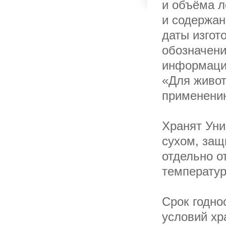
и объёма л
и содержан
даты изгот
обозначени
информации
«Для живот
применени
Хранят Уни
сухом, защ
отдельно о
температур
Срок годно
условий хра