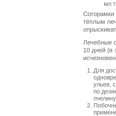
мл т
Соторамки 
тёплым леч
опрыскиват
Лечебные о
10 дней (в
исчезновен
Для дос
одновре
ульев, 
по дези
пчелину
Побочны
примене