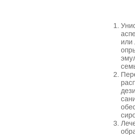
Уни
асп
или 
опр
эму
семь
Пер
рас
дез
сан
обе
сир
Леч
обра