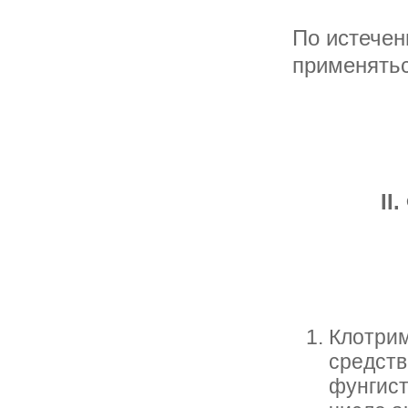
По истечен
применятьс
I
Клотрим
средств
фунгист