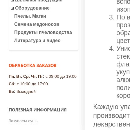
всп
Оборудование
изо
По 
Пчелы, Матки
про
Семена медоносов
обр
Продукты пчеловодства
цвет
Литература и видео
Уни
стек
фла
ОБРАБОТКА ЗАКАЗОВ
уку
Пн, Вт, Ср, Чт, Пт:
с 09:00 до 19:00
алю
Сб:
с 10:00 до 17:00
пол
Вс:
Выходной
коро
Каждую упа
ПОЛЕЗНАЯ ИНФОРМАЦИЯ
производит
Закупаем сушь
лекарствен