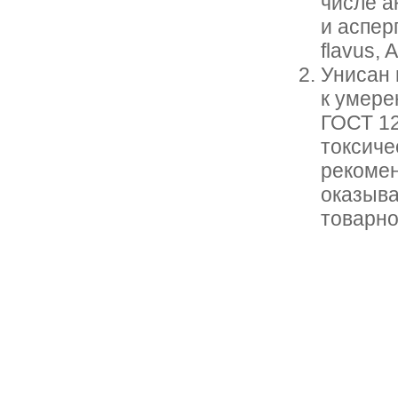
числе а
и аспер
flavus, 
Унисан 
к умере
ГОСТ 12
токсиче
рекомен
оказыва
товарно