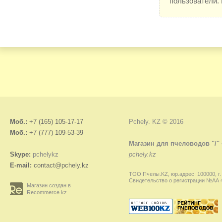
пользователи.
Моб.:
+7 (165) 105-17-17
Pchely. KZ © 2016
Моб.:
+7 (777) 109-53-39
Магазин для пчеловодов "/"
Skype:
pchelykz
pchely.kz
E-mail:
contact@pchely.kz
ТОО Пчелы.KZ, юр.адрес: 100000, г.
Свидетельство о регистрации №АА 45
Магазин создан в
Recommerce.kz