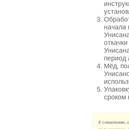
инструк
установ
Обработ
начала 
Унисана
откачки
Унисана
период 
Мёд, по
Унисано
использ
Упаковк
сроком 
К сожалению, 