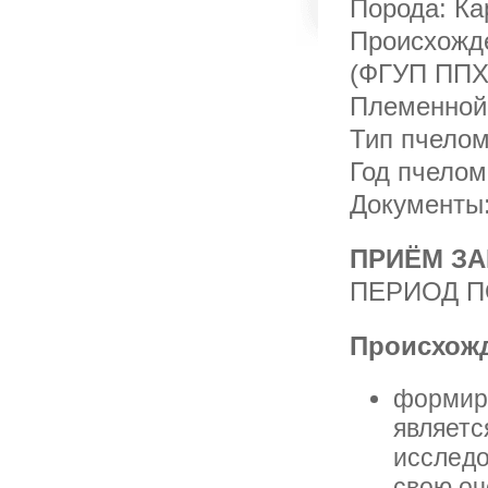
Порода: Ка
Происхожде
(ФГУП ППХ
Племенной 
Тип пчелом
Год пчелом
Документы:
ПРИЁМ ЗА
ПЕРИОД ПО
Происхож
формиру
являетс
исследо
свою оч