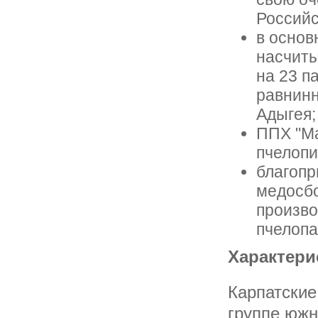
Российс
в основ
насчиты
на 23 п
равнинн
Адыгея;
ППХ "Ма
пчелопи
благопр
медосбо
произво
пчелопа
Характери
Карпатские 
группе южн