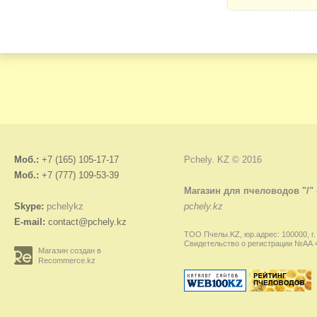
Моб.:
+7 (165) 105-17-17
Pchely. KZ © 2016
Моб.:
+7 (777) 109-53-39
Магазин для пчеловодов "/"
Skype:
pchelykz
pchely.kz
E-mail:
contact@pchely.kz
ТОО Пчелы.KZ, юр.адрес: 100000, г.
Свидетельство о регистрации №АА 45
Магазин создан в
Recommerce.kz