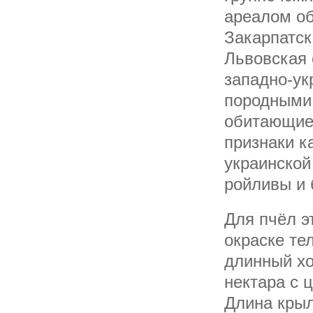
ареалом об
Закарпатск
Львовская 
западно-у
породными 
обитающие 
признаки к
украинской
ройливы и 
Для пчёл э
окраске те
длинный хо
нектара с 
Длина крыл