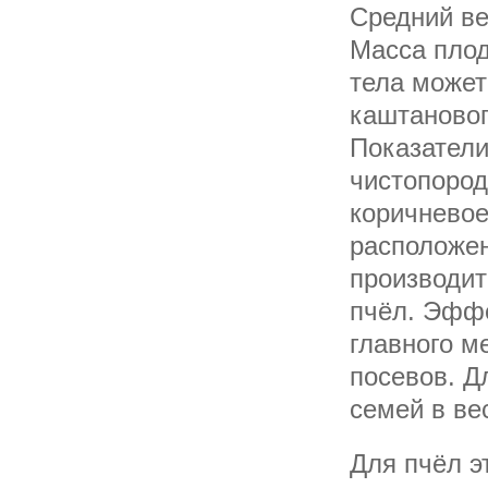
Средний ве
Масса плод
тела может
каштановог
Показатели
чистопород
коричневое
расположен
производит
пчёл. Эффе
главного м
посевов. Д
семей в ве
Для пчёл э