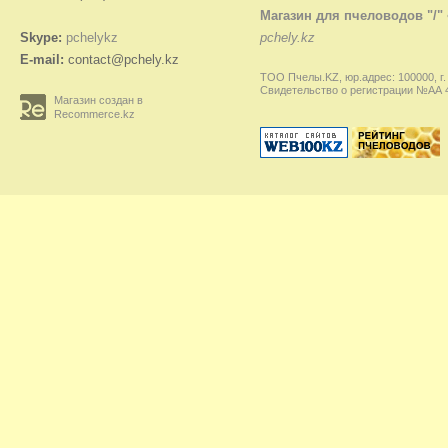
Магазин для пчеловодов "/"
Skype:
pchelykz
pchely.kz
E-mail:
contact@pchely.kz
ТОО Пчелы.KZ, юр.адрес: 100000, г.
Свидетельство о регистрации №АА 45
Магазин создан в
Recommerce.kz