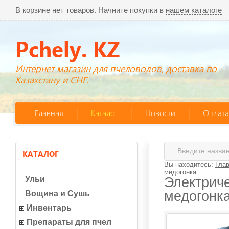
В корзине нет товаров. Начните покупки в
нашем каталоге
Pchely. KZ
Интернет магазин для пчеловодов, доставка по
Казахстану и СНГ.
Главная
Каталог
Новости
Оплата
КАТАЛОГ
Вы находитесь:
Гла
медогонка
Ульи
Электриче
медогонк
Вощина и Сушь
Инвентарь
Препараты для пчел