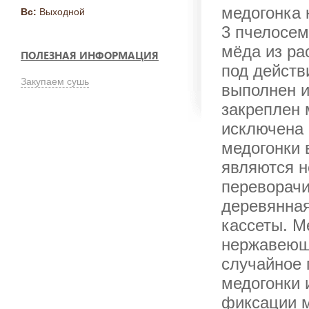
медогонка 
Вс:
Выходной
3 пчелосем
мёда из ра
ПОЛЕЗНАЯ ИНФОРМАЦИЯ
под действ
Закупаем сушь
выполнен и
закреплен 
исключена 
медогонки 
являются н
переворачи
деревянная
кассеты. М
нержавеюще
случайное 
медогонки
фиксации м