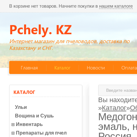
В корзине нет товаров. Начните покупки в
нашем каталоге
Pchely. KZ
Интернет магазин для пчеловодов, доставка по
Казахстану и СНГ.
Главная
Каталог
Новости
Оплата
КАТАЛОГ
Вы находите
»
Каталог
»
О
Ульи
Медогон
Вощина и Сушь
эмаль, 
Инвентарь
Препараты для пчел
Россия