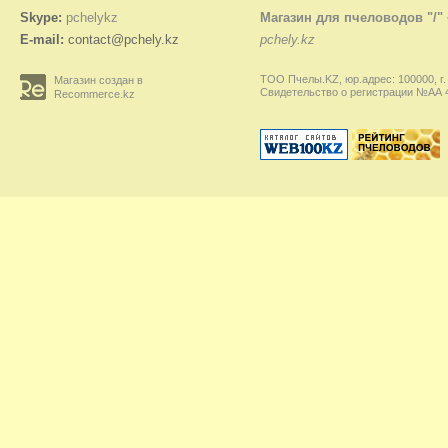
Skype:
pchelykz
Магазин для пчеловодов "/"
E-mail:
contact@pchely.kz
pchely.kz
ТОО Пчелы.KZ, юр.адрес: 100000, г.
Магазин создан в
Свидетельство о регистрации №АА 45
Recommerce.kz